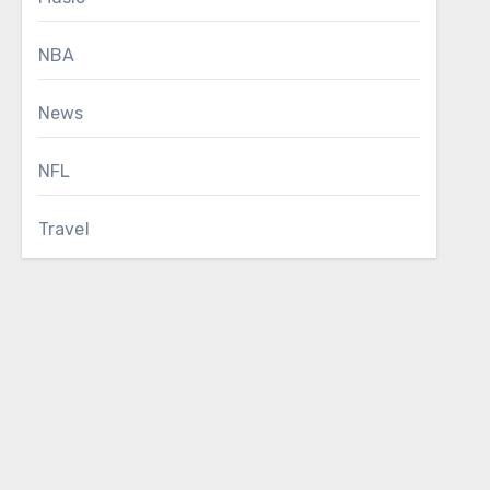
NBA
News
NFL
Travel