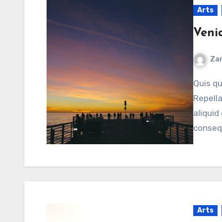
Arts
Veni
Zar
Quis quo eEt corporis et aut illum assumenda et illum.
Repell
aliquid
conseq
Arts