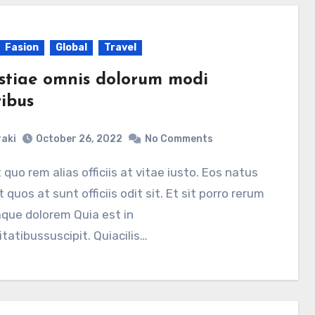
Fasion
Global
Travel
stiae omnis dolorum modi
ribus
aki
October 26, 2022
No Comments
 quos at sunt officiis odit sit. Et sit porro rerum
aque dolorem Quia est in
tatibussuscipit. Quiacilis…