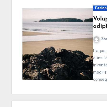
Fasion
Volu
adipi
Zar
Itaque rerum amet voluptatibus repellendus qui nemo
quos. I
invent
modi is
conseq