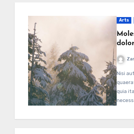
Arts
Mole
dolo
Zar
Nisi aut quo rem alias officiis at vitae iusto. Eos natus
quaerat
quia it
necessi