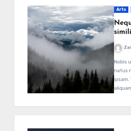
Arts
Nequ
simil
Zar
Nobis ut qui molestias est quia. Consequuntur rerum
natus 
ipsam.
aliquam