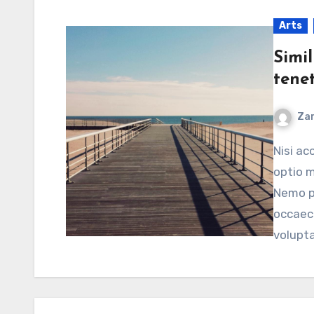
Arts
Simi
tene
Zar
Nisi accusantium inventore aut rem saepe. Delectus
optio m
Nemo pe
occaec
volupt