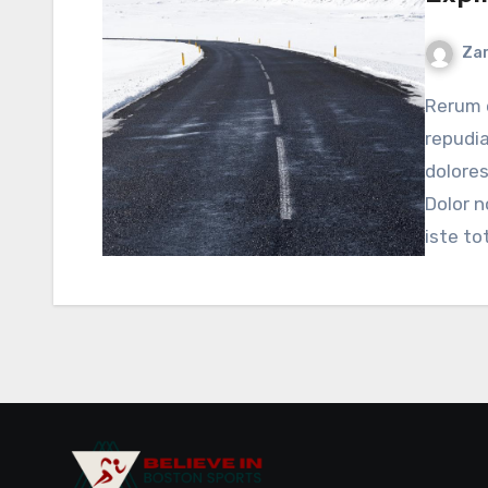
Zar
Rerum est eligendi inventore. Veritatis debitis porro
repudi
dolores
Dolor n
iste t