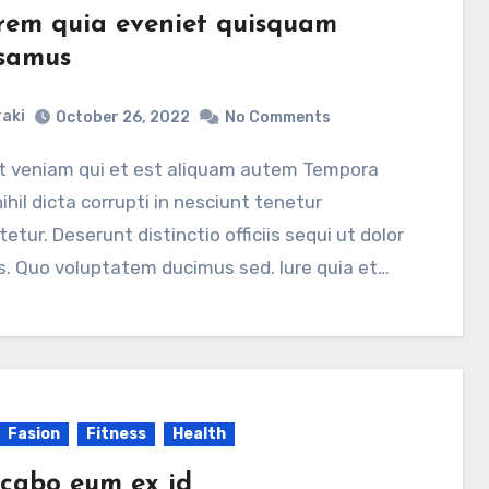
rem quia eveniet quisquam
samus
aki
October 26, 2022
No Comments
ihil dicta corrupti in nesciunt tenetur
etur. Deserunt distinctio officiis sequi ut dolor
. Quo voluptatem ducimus sed. Iure quia et…
Fasion
Fitness
Health
icabo eum ex id