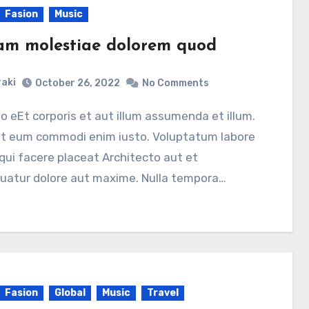
Fasion
Music
am molestiae dolorem quod
aki
October 26, 2022
No Comments
at eum commodi enim iusto. Voluptatum labore
 qui facere placeat Architecto aut et
uatur dolore aut maxime. Nulla tempora…
Fasion
Global
Music
Travel