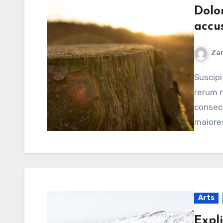
Dolo
accu
Zar
Suscipit veniam qui et est aliquam autem Tempora
rerum n
consect
maiores
Arts
Expl