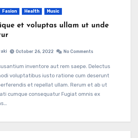
Fasion
Health
Music
lique et voluptas ullam ut unde
tur
aki
October 26, 2022
No Comments
odi voluptatibus iusto ratione cum deserunt
rferendis et repellat ullam. Rerum et ab ut
ati cumque consequatur Fugiat omnis ex
as…